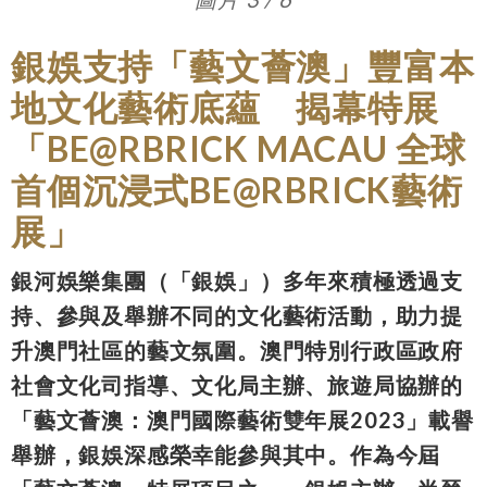
銀娛支持「藝文薈澳」豐富本
地文化藝術底蘊 揭幕特展
「BE@RBRICK MACAU 全球
首個沉浸式BE@RBRICK藝術
展」
銀河娛樂集團（「銀娛」）多年來積極透過支
持、參與及舉辦不同的文化藝術活動，助力提
升澳門社區的藝文氛圍。澳門特別行政區政府
社會文化司指導、文化局主辦、旅遊局協辦的
「藝文薈澳：澳門國際藝術雙年展2023」載譽
舉辦，銀娛深感榮幸能參與其中。作為今屆