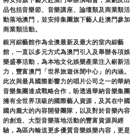
品包括音樂節、音樂講座、論壇類及商業類活
動落地澳門，並安排集團旗下藝人赴澳門參加
商業類活動。
銀河綜藝館作為全澳最新及最大的室內綜藝
館，一直以多元方式為澳門引入及舉辦各項娛
樂盛事活動，為本地文化娛樂產業注入嶄新活
力，豐富澳門「世界旅遊休閒中心」的內涵。
此次與最具國際影響力的唱片公司之一的華納
音樂集團達成戰略合作，盼透過華納音樂集團
擁有全世界頂級的國際藝人資源，及其在中國
國內龐大的內容開發團隊，以及對於音樂內容
的創造、大型音樂落地活動的豐富資源與經
驗，為區內輸送更多優質音樂娛樂內容，更是