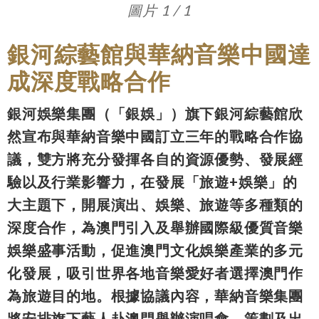
圖片 1 / 1
銀河綜藝館與華納音樂中國達
成深度戰略合作
銀河娛樂集團（「銀娛」）旗下銀河綜藝館欣
然宣布與華納音樂中國訂立三年的戰略合作協
議，雙方將充分發揮各自的資源優勢、發展經
驗以及行業影響力，在發展「旅遊+娛樂」的
大主題下，開展演出、娛樂、旅遊等多種類的
深度合作，為澳門引入及舉辦國際級優質音樂
娛樂盛事活動，促進澳門文化娛樂產業的多元
化發展，吸引世界各地音樂愛好者選擇澳門作
為旅遊目的地。根據協議內容，華納音樂集團
將安排旗下藝人赴澳門舉辦演唱會，策劃及出