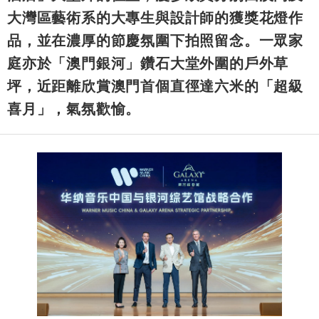
大灣區藝術系的大專生與設計師的獲獎花燈作
品，並在濃厚的節慶氛圍下拍照留念。一眾家
庭亦於「澳門銀河」鑽石大堂外圍的戶外草
坪，近距離欣賞澳門首個直徑達六米的「超級
喜月」，氣氛歡愉。