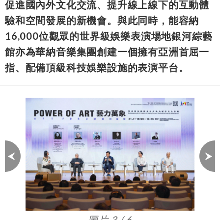
促進國內外文化交流、提升線上線下的互動體
驗和空間發展的新機會。與此同時，能容納
16,000位觀眾的世界級娛樂表演場地銀河綜藝
館亦為華納音樂集團創建一個擁有亞洲首屈一
指、配備頂級科技娛樂設施的表演平台。
圖片 3 / 6