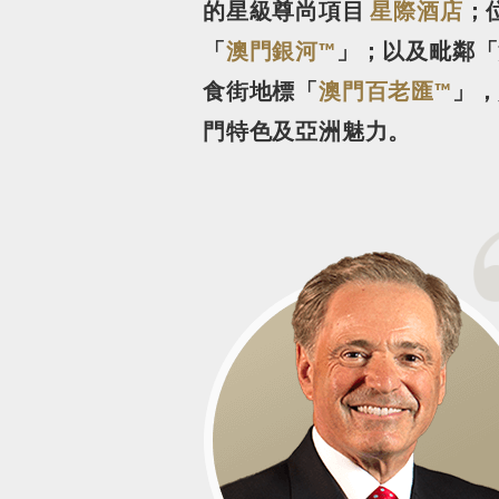
的星級尊尚項目
星際酒店
；
「
澳門銀河™
」；以及毗鄰「
食街地標「
澳門百老匯™
」，
門特色及亞洲魅力。