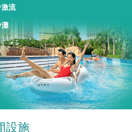
中激流
沙灘
閒設施