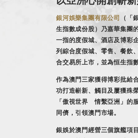
銀河娛樂集團有限公司
（「銀
生指數成份股）乃嘉華集團
一指的度假城、酒店及博彩
列綜合度假城、零售、餐飲
合交易所上市，並為恒生指
作為澳門三家獲得博彩批給
功打造嶄新、觸目及屢獲殊
「傲視世界 情繫亞洲」的
同儕，引領澳門市場。
銀娛於澳門經營三個旗艦項