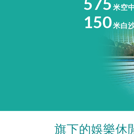
575
米空
150
米白
旗下的娛樂休