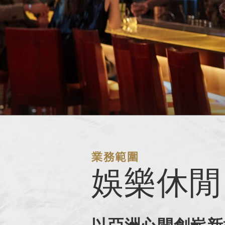
業務範圍
娛樂休閒
以亞洲心開創嶄新