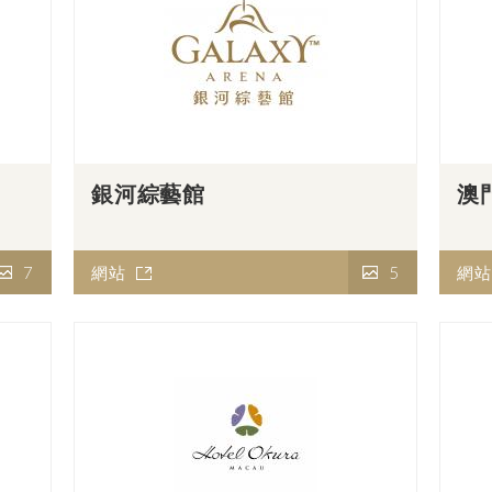
銀河綜藝館
澳
7
網站
5
網站