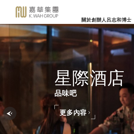
關於創辦人呂志和博士
業務概覽
企業社會責任
新聞焦
事業里程
集團簡介
嘉華國際集團有限公司
企業文化
深切懷念呂志和
（股份代號：00173）
博士 - 消息發布
詳細履歷
嘉華故事
事業發展
2026年3
樂助社群
銀河娛樂集團有限公司
「一嘉人」專欄
創辦人呂志和博士簡介
工作與生活平衡
（股份代號：00027）
嘉華國際公
環境保護
新聞稿
管理層
職位空缺
「澳門百
投資者聯繫
業績業務
支持教育
《嘉天下通訊》
及專題故事
推廣文康
更多內容
百老匯舞台
影片庫
關懷員工
圖片庫
環境、社會及管治報告
更多內容
房地產
媒體查詢