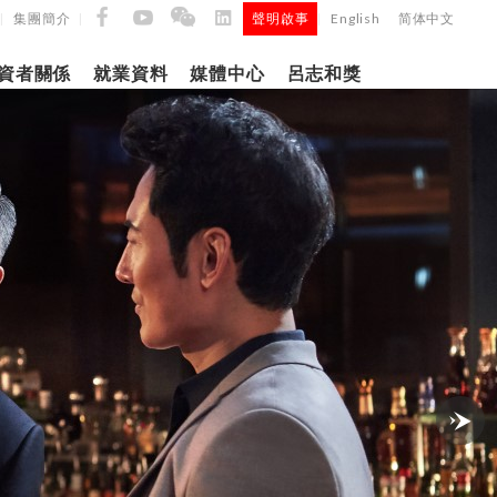
集團簡介
聲明啟事
English
简体中文
|
|
|
資者關係
就業資料
媒體中心
呂志和獎
9日
日
「呂
5年第四季度
正式
建築材料