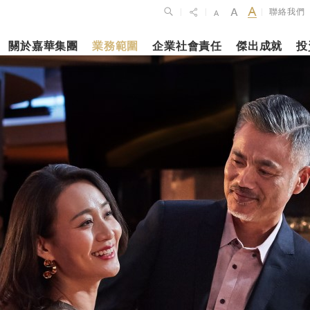
聯絡我們
|
|
|
關於嘉華集團
業務範圍
企業社會責任
傑出成就
投
點
新聞焦點
月27日
2023年10月1
2026年2月26
佈2025年全年
上海交通大學
銀娛公佈202
老匯」
維持平穩發展
志和科學園」
及全年業績
揭幕
更多內容
更多內容
娛樂休閒
酒店