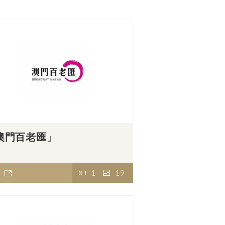
澳門百老匯」
1
19