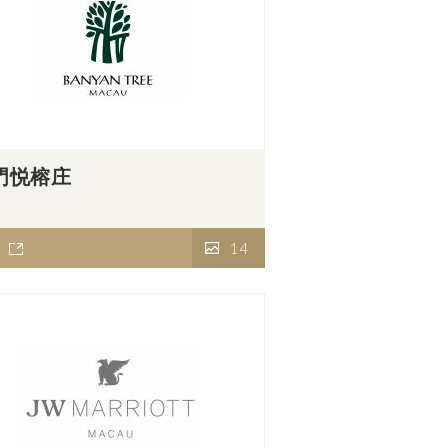
門悦榕庄
14