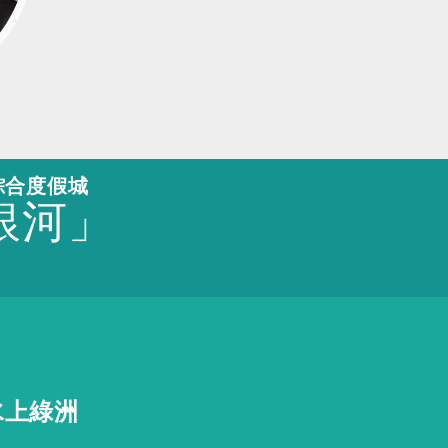
綜合度假城
銀河」
水上綠洲