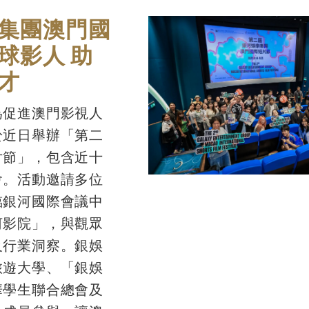
集團澳門國
球影人 助
才
為促進澳門影視人
於近日舉辦「第二
片節」，包含近十
會。活動邀請多位
臨銀河國際會議中
河影院」，與觀眾
及行業洞察。銀娛
旅遊大學、「銀娛
華學生聯合總會及