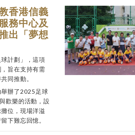
教香港信義
服務中心及
推出「夢想
足球計劃」，這項
劃，旨在支持有需
伴共同推動。
舉辦了2025足球
力與歡樂的活動，設
味攤位，現場洋溢
者留下難忘回憶。