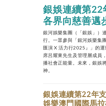
銀娛連續第22
各界向慈善邁
銀河娛樂集團（「銀娛」）連
行。一眾參與「銀河娛樂集團
匯演 X 活力行2025』
席呂耀東先生及管理層成員，
播社會正能量。未來，銀娛
神。
銀娛連續第22年
娛樂澳門國際馬拉