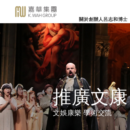
關於創辦人呂志和博士
業務概覽
企業社會責任
新聞焦
事業里程
集團簡介
嘉華國際集團有限公司
企業文化
深切懷念呂志和
（股份代號：00173）
博士 - 消息發布
詳細履歷
嘉華故事
事業發展
2026年3
樂助社群
銀河娛樂集團有限公司
「一嘉人」專欄
創辦人呂志和博士簡介
工作與生活平衡
（股份代號：00027）
嘉華國際公
環境保護
新聞稿
管理層
職位空缺
投資者聯繫
業績業務
支持教育
《嘉天下通訊》
及專題故事
推廣文康
更多內容
推廣文康
影片庫
關懷員工
圖片庫
環境、社會及管治報告
房地產
文娛康樂 學術交流
媒體查詢