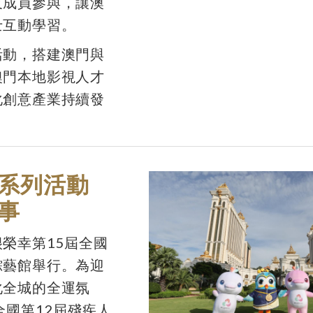
及成員參與，讓澳
士互動學習。
活動，搭建澳門與
澳門本地影視人才
化創意產業持續發
系列活動
事
榮幸第15屆全國
綜藝館舉行。為迎
化全城的全運氛
全國第12屆殘疾人