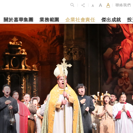
聯絡我們
|
|
|
關於嘉華集團
業務範圍
企業社會責任
傑出成就
投
點
新聞焦點
月27日
2023年10月1
2026年2月26
佈2025年全年
上海交通大學
銀娛公佈202
維持平穩發展
志和科學園」
及全年業績
揭幕
更多內容
更多內容
娛樂休閒
酒店