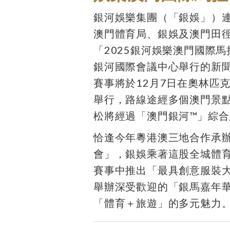
銀河娛樂集團（「銀娛」）連
澳門體育局、銀娛及澳門田
「2025銀河娛樂澳門國際
銀河國際會議中心舉行的新
賽事將於12月7日在奧林匹
舉行，路線途經多個澳門景
松將經過「澳門銀河™」綜合
恰逢今年粵港澳三地合作承辦
會」，銀娛乘著這股全城體
賽事中推出「最具創意服裝
舉辦深受歡迎的「銀馬嘉年
「體育＋旅遊」的多元魅力