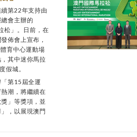
續第22年支持由
徑總會主辦的
馬拉松」。日前，在
聞發佈會上宣布，
克體育中心運動場
點，其中迷你馬拉
度假城。
「第15屆全運
育熱潮，將繼續在
大獎」等獎項，並
華」，以展現澳門
。