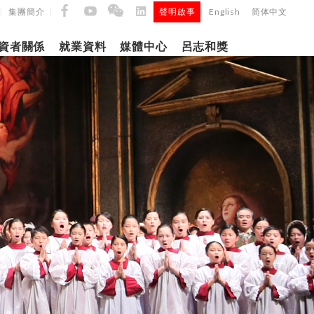
集團簡介
聲明啟事
English
简体中文
|
|
|
資者關係
就業資料
媒體中心
呂志和獎
9日
日
「呂
5年第四季度
正式
建築材料