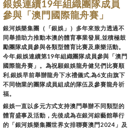
銀娛連續19年組織團隊成員
參與「澳門國際龍舟賽」
銀河娛樂集團（「銀娛」）多年來致力透過不
同舉措助力推動本澳的體育事業發展,並積極鼓
勵團隊成員參與各類型體育比賽及康樂活動。
今年,銀娛連續第19年組織團隊成員參與「澳門
國際龍舟賽」。為祝願銀娛龍舟健兒們比賽順
利,銀娛早前舉辦龍舟下水禮儀式,為6支由旗下
不同物業的團隊成員組成的隊伍及參賽龍舟祈
福。
銀娛一直以多元方式支持澳門舉辦不同類型的
體育盛事及活動，先後成為在銀河綜藝館舉行
的「銀河娛樂集團世界女排聯賽澳門2024」及