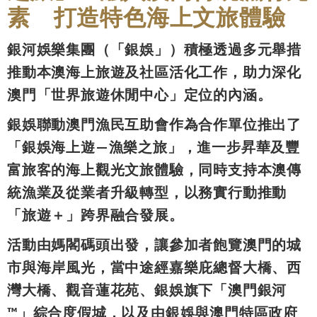
素 打造特色海上文旅體驗
銀河娛樂集團（「銀娛」）積極透過多元舉措
推動本澳海上旅遊及社區活化工作，助力深化
澳門「世界旅遊休閒中心」定位的內涵。
銀娛聯動澳門漁民互助會作為合作單位推出了
「銀娛海上遊—漁樂之旅」，進一步昇華及豐
富旅客的海上觀光文旅體驗，同時支持本澳傳
統漁業及從業者升級轉型，以務實行動推動
「旅遊＋」跨界融合發展。
活動由媽閣碼頭出發，讓參加者飽覽澳門的城
市與海岸風光，當中途經嘉樂庇總督大橋、西
灣大橋、觀音蓮花苑、銀娛旗下「澳門銀河
™」綜合度假城，以及由銀娛與澳門特區政府