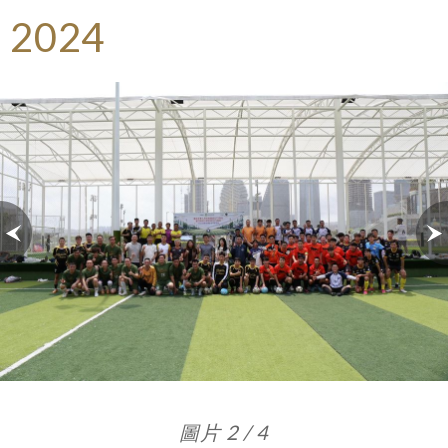
2024
圖片 2 / 4