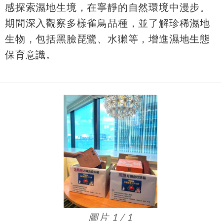
感探索濕地生境，在寧靜的自然環境中漫步。
期間深入觀察多樣雀鳥品種，並了解珍稀濕地
生物，包括黑臉琵鷺、水獺等，增進濕地生態
保育意識。
圖片 1 / 1