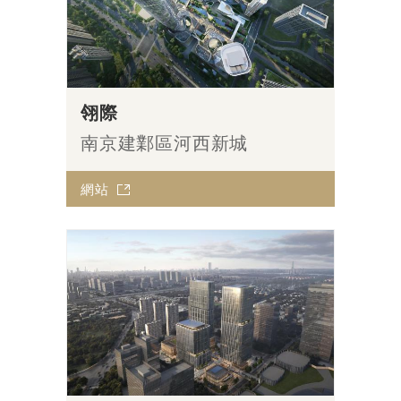
翎際
南京建鄴區河西新城
網站