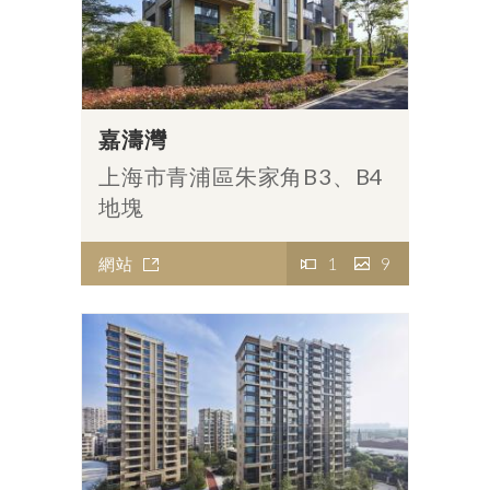
嘉濤灣
上海市青浦區朱家角B3、B4
地塊
網站
1
9