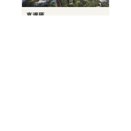
嘉瀧匯
上海市浦東新區金業路58弄
網站
5
嘉御庭
上海市徐匯區建國西路236號