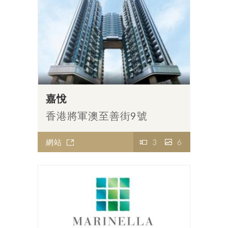
嘉悅
香港將軍澳至善街9號
網站
3
6