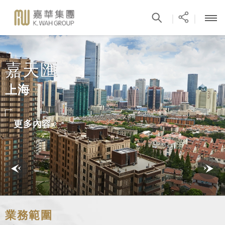
|
|
嘉天匯
上海
更多內容
業務範圍