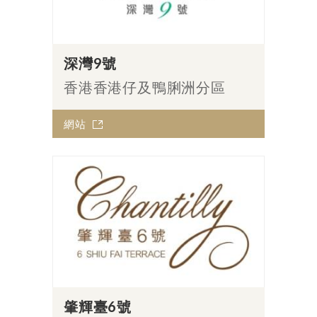
深灣9號
香港香港仔及鴨脷洲分區
網站
肇輝臺6號