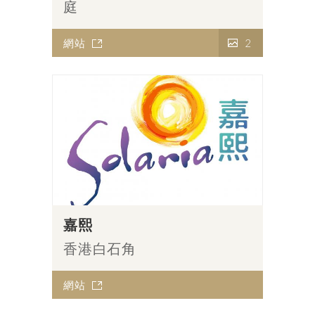
庭
網站
2
嘉熙
香港白石角
網站