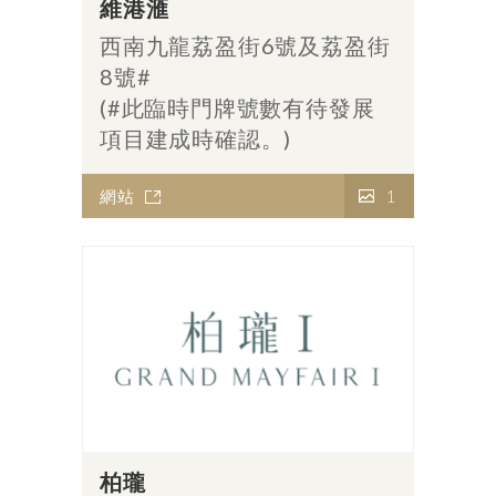
維港滙
西南九龍荔盈街6號及荔盈街
8號#
(#此臨時門牌號數有待發展
項目建成時確認。)
網站
1
柏瓏