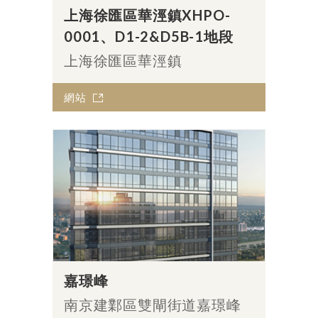
上海徐匯區華涇鎮XHPO-
0001、D1-2&D5B-1地段
上海徐匯區華涇鎮
網站
嘉璟峰
南京建鄴區雙閘街道嘉璟峰