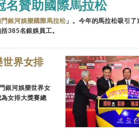
冠名贊助國際馬拉松
澳門銀河娛樂國際馬拉松
」。今年的馬拉松吸引了逾 6
括385名銀娛員工。
樂世界女排
門銀河娛樂世界女
成為女排大獎賽總