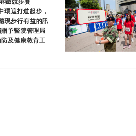
港鐵競步賽
從中環遮打道起步，
賽，體現步行有益的訊
捐贈予醫院管理局
預防及健康教育工