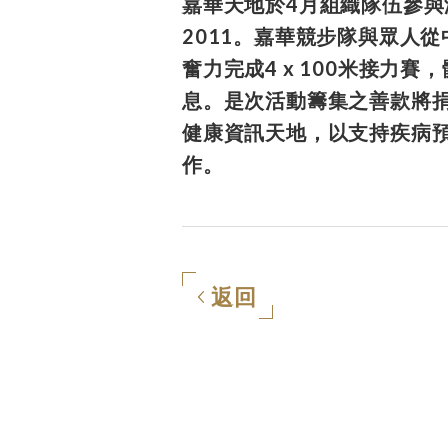
嘉華天地於4月組織隊伍參與
2011。嘉華競步隊與眾人
奮力完成4 x 100米接力
息。是次活動籌集之善款將
健康資訊天地，以支持疾病
作。
返回