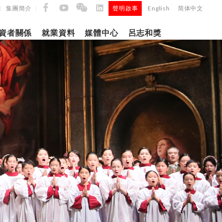
集團簡介
聲明啟事
English
简体中文
|
|
|
資者關係
就業資料
媒體中心
呂志和獎
9日
日
「呂
5年第四季度
正式
建築材料