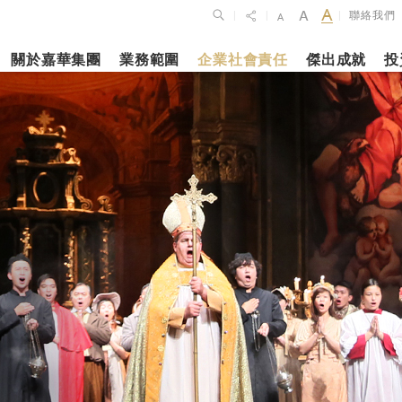
聯絡我們
|
|
|
關於嘉華集團
業務範圍
企業社會責任
傑出成就
投
點
新聞焦點
月27日
2023年10月1
2026年2月26
佈2025年全年
上海交通大學
銀娛公佈202
維持平穩發展
志和科學園」
及全年業績
揭幕
更多內容
更多內容
娛樂休閒
酒店