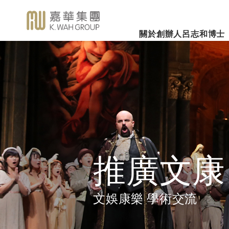
關於創辦人呂志和博士
業務概覽
企業社會責任
新聞焦
事業里程
集團簡介
嘉華國際集團有限公司
企業文化
深切懷念呂志和
（股份代號：00173）
博士 - 消息發布
詳細履歷
嘉華故事
事業發展
2026年3
樂助社群
銀河娛樂集團有限公司
「一嘉人」專欄
創辦人呂志和博士簡介
工作與生活平衡
（股份代號：00027）
嘉華國際公
環境保護
新聞稿
管理層
職位空缺
投資者聯繫
業績業務
支持教育
《嘉天下通訊》
及專題故事
推廣文康
更多內容
推廣文康
影片庫
關懷員工
圖片庫
環境、社會及管治報告
房地產
文娛康樂 學術交流
媒體查詢