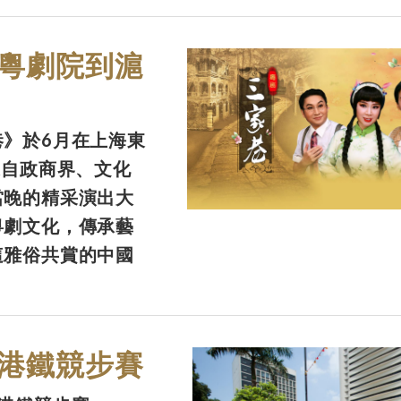
粵劇院到滬
》於6月在上海東
來自政商界、文化
當晚的精采演出大
粵劇文化，傳承藝
這雅俗共賞的中國
港鐵競步賽