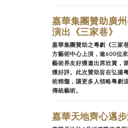
嘉華集團贊助廣州
演出《三家巷》
嘉華集團贊助之粵劇《三家巷
方藝術中心上演，逾600位
藝術界友好獲邀出席欣賞，
獲好評。此次贊助旨在弘揚
術精髓，讓更多人領略粵劇
傳統藝術。
嘉華天地齊心邁步