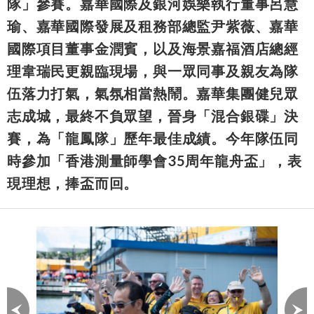
隊」參賽。嘉華國際及銀河娛樂執行董事呂慧
瑜、嘉華國際發展及租務部總監尹紫薇、嘉華
國際項目董事金潤賓，以及海景嘉福酒店總經
理韋瑞民更親臨現場，與一眾同事及親友為隊
伍落力打氣，氣氛相當熱鬧。嘉華集團健兒眾
志成城，最終不負眾望，晉身「混合銀碟」決
賽，為「龍鳳隊」歷年最佳成績。今年隊伍同
時參加「香港測量師學會35周年龍舟盃」，表
現理想，捧盃而回。