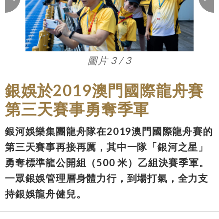
圖片 3 / 3
銀娛於2019澳門國際龍舟賽
第三天賽事勇奪季軍
銀河娛樂集團龍舟隊在2019澳門國際龍舟賽的
第三天賽事再接再厲，其中一隊「銀河之星」
勇奪標準龍公開組（500 米）乙組決賽季軍。
一眾銀娛管理層身體力行，到場打氣，全力支
持銀娛龍舟健兒。