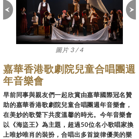
圖片 3 / 4
嘉華香港歌劇院兒童合唱團週
年音樂會
早前同事與親友們一起欣賞由嘉華國際冠名贊
助的嘉華香港歌劇院兒童合唱團週年音樂會，
在美妙的歌聲下共度溫馨的時光。今年音樂會
以《海盜王》為主題，超過50位名小歌唱家換
上唯妙唯肖的裝扮，合唱出多首旋律優美的樂