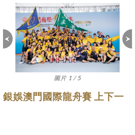
圖片 1 / 5
銀娛澳門國際龍舟賽 上下一
心奪佳績
銀河娛樂集團龍舟隊於2019澳門國際龍舟賽的
首兩天賽事獲得佳績，分別囊括一季兩殿的獎