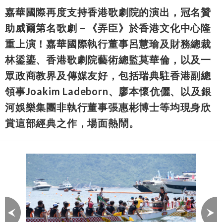
嘉華國際再度支持香港歌劇院的演出，冠名贊
助威爾第名歌劇－《弄臣》於香港文化中心隆
重上演！嘉華國際執行董事呂慧瑜及財務總裁
林鋈鎏、香港歌劇院藝術總監莫華倫，以及一
眾政商教界及傳媒友好，包括瑞典駐香港副總
領事Joakim Ladeborn、廖本懷伉儷、以及銀
河娛樂集團非執行董事張惠彬博士等均現身欣
賞這部經典之作，場面熱鬧。