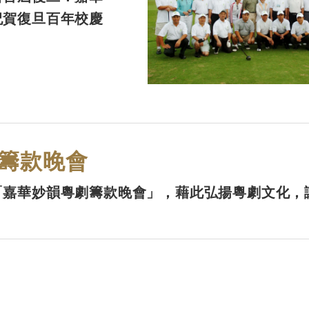
祝賀復旦百年校慶
籌款晚會
「嘉華妙韻粵劇籌款晚會」，藉此弘揚粵劇文化，