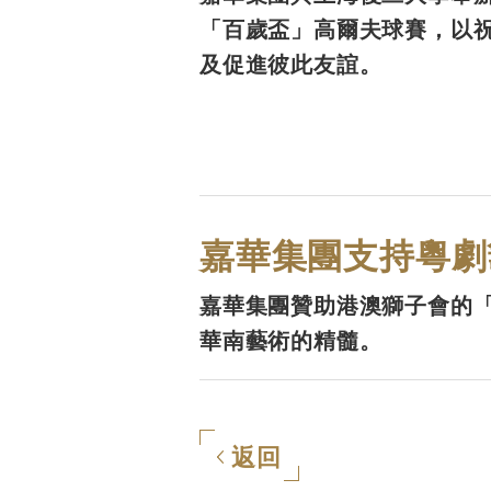
「百歲盃」高爾夫球賽，以
及促進彼此友誼。
嘉華集團支持粵劇
嘉華集團贊助港澳獅子會的
華南藝術的精髓。
返回