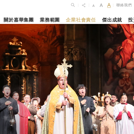
聯絡我們
|
|
|
關於嘉華集團
業務範圍
企業社會責任
傑出成就
投
點
新聞焦點
月27日
2023年10月1
2026年2月26
佈2025年全年
上海交通大學
銀娛公佈202
維持平穩發展
志和科學園」
及全年業績
揭幕
更多內容
更多內容
娛樂休閒
酒店