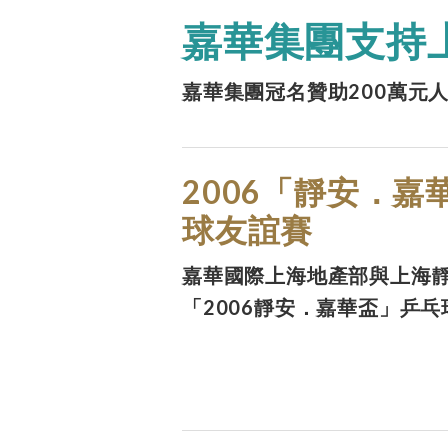
嘉華集團支持
嘉華集團冠名贊助200萬元
2006「靜安．嘉
球友誼賽
嘉華國際上海地產部與上海
「2006靜安．嘉華盃」乒