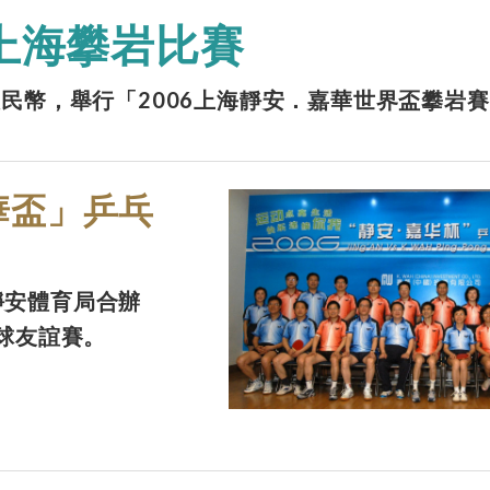
上海攀岩比賽
人民幣，舉行「2006上海靜安．嘉華世界盃攀岩
華盃」乒乓
靜安體育局合辦
乓球友誼賽。