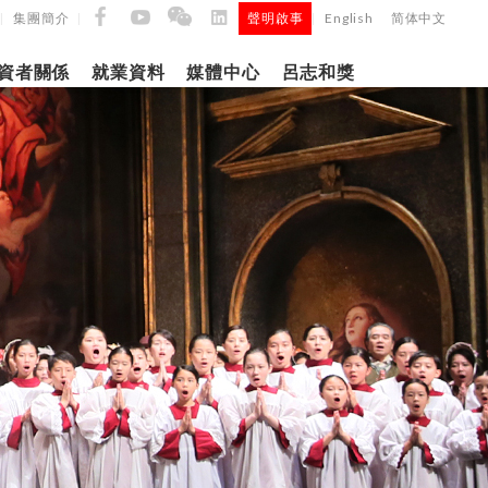
集團簡介
聲明啟事
English
简体中文
|
|
|
資者關係
就業資料
媒體中心
呂志和獎
9日
日
「呂
5年第四季度
正式
建築材料