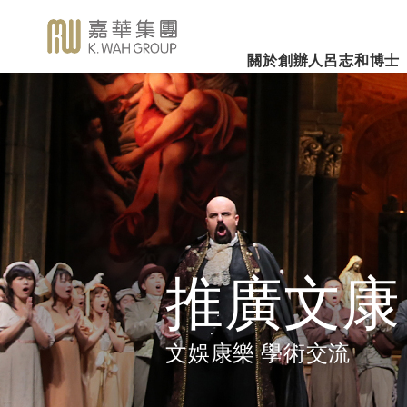
關於創辦人呂志和博士
業務概覽
企業社會責任
新聞焦
事業里程
集團簡介
嘉華國際集團有限公司
企業文化
深切懷念呂志和
（股份代號：00173）
博士 - 消息發布
詳細履歷
嘉華故事
事業發展
2026年3
樂助社群
銀河娛樂集團有限公司
「一嘉人」專欄
創辦人呂志和博士簡介
工作與生活平衡
（股份代號：00027）
嘉華國際公
環境保護
新聞稿
管理層
職位空缺
投資者聯繫
業績業務
支持教育
《嘉天下通訊》
及專題故事
推廣文康
更多內容
推廣文康
影片庫
關懷員工
圖片庫
環境、社會及管治報告
房地產
文娛康樂 學術交流
媒體查詢