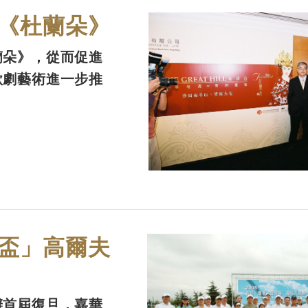
《杜蘭朵》
蘭朵》，從而促進
歌劇藝術進一步推
盃」高爾夫
辦首屆復旦．嘉華