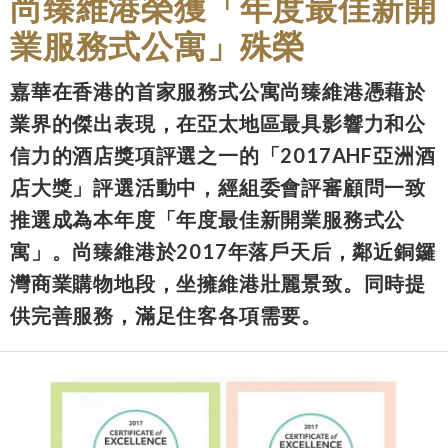
尚臻維港榮獲「年度最佳新開
業服務式公寓」殊榮
嘉華在香港的首家服務式公寓尚臻維港憑藉於
業界的傑出表現，在亞太地區最具影響力和公
信力的酒店獎項評選之一的「2017AHF亞洲酒
店大獎」評選活動中，經組委會評審顧問一致
推選成為本年度「年度最佳新開業服務式公
寓」。尚臻維港於2017年落戶天后，鄰近銅鑼
灣商業購物地段，坐擁維港壯麗景致。同時提
供完善服務，滿足住客各項需要。