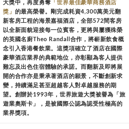
大獎中，再度勇奪
「世界最佳豪華商務酒店
獎」
的最高榮譽。剛完成耗資4,300萬美元翻
新客房工程的海景嘉福酒店，全部572間客房
以全新面貌迎接每一位賓客，更將與屢獲殊榮
的英國名廚Theo Randall合作，將嶄新飲食概
念引入香港餐飲業。這獎項確立了酒店在國際
豪華酒店業界的典範地位，亦彰顯為客人提供
難忘及出色住宿體驗的承諾。而翻新及即將展
開的合作亦是秉承著酒店的願景，不斷創新求
變，持續滿足甚至超越客人對卓越服務的期
望。創辦於1993年，世界旅遊大獎被譽為「旅
遊業奧斯卡」，是被國際公認為認受性極高的
業界獎項。