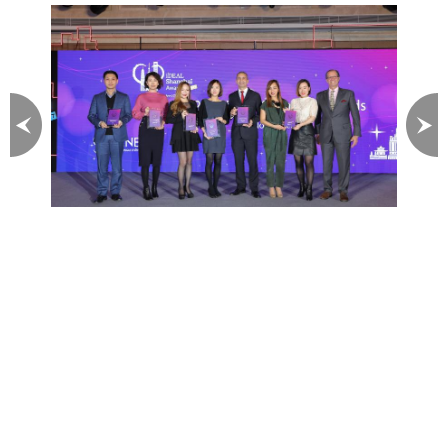
圖片 1 / 3
尚臻服務式公寓囊括多個獎項
卓越質素備受肯定
嘉華集團旗下高端服務式公寓品牌 ─ 尚臻廣受
市場肯定。近日於第五屆iDEAL Shanghai