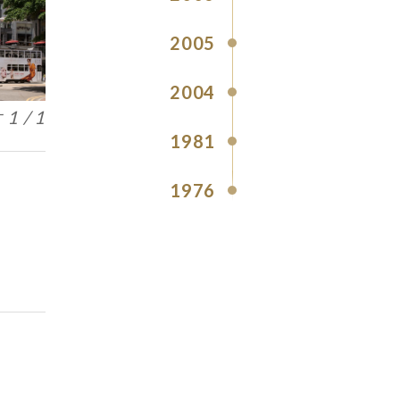
2005
2004
1 / 1
1981
1976