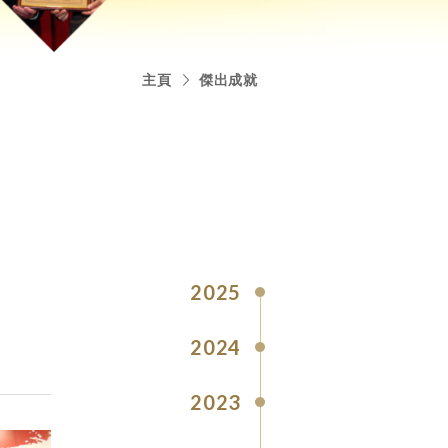
主頁
傑出成就
2025
2024
2023