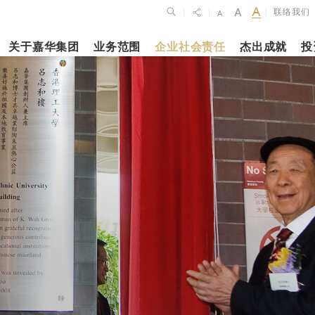
联络我们
|
|
|
关于嘉华集团
业务范围
企业社会责任
杰出成就
投
点
新闻焦点
月27日
2023年10月1
2026年2月26
布2025年全年
上海交通大学
银娱公布202
维持平稳发展
志和科学园」
及全年业绩
揭幕
更多内容
更多内容
娱乐休闲
酒店