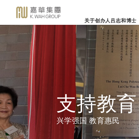
关于创办人吕志和博士
业务概览
企业社会责任
新闻焦
事业里程
集团简介
嘉华国际集团有限公司
企业文化
深切怀念吕志和
（股份代号：00173）
博士 - 消息发布
详细履历
嘉华故事
事业发展
2026年3
乐助社群
银河娱乐集团有限公司
「一嘉人」专栏
创办人吕志和博士简介
工作与生活平衡
（股份代号：00027）
嘉华国际公
环境保护
新闻稿
管理层
职位空缺
投资者联系
业绩业务
支持教育
《嘉天下通讯》
及专题故事
推广文康
更多内容
支持教育
影片库
关怀员工
图片库
环境、社会及管治报告
房地产
兴学强国 教育惠民
媒体查询