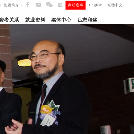
集团简介
声明启事
English
繁體中文
|
|
|
资者关系
就业资料
媒体中心
吕志和奖
9日
日
「吕
5年第四季度
正式
建筑材料