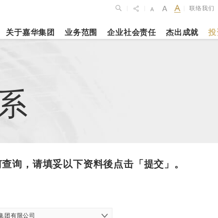
联络我们
|
|
|
关于嘉华集团
业务范围
企业社会责任
杰出成就
投
点
新闻焦点
月27日
2023年10月1
2026年2月26
系
布2025年全年
上海交通大学
银娱公布202
维持平稳发展
志和科学园」
及全年业绩
揭幕
更多内容
更多内容
何查询，请填妥以下资料後点击「提交」。
娱乐休闲
酒店
集团有限公司