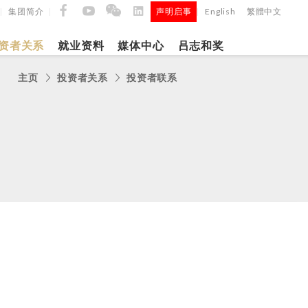
集团简介
声明启事
English
繁體中文
|
|
|
资者关系
就业资料
媒体中心
吕志和奖
主页
投资者关系
投资者联系
9日
日
「吕
5年第四季度
正式
建筑材料