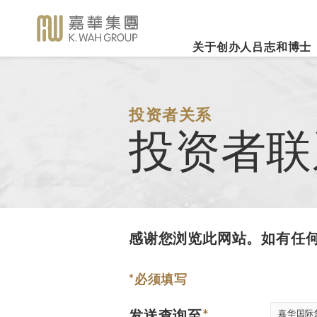
关于创办人吕志和博士
业务概览
企业社会责任
新闻焦
事业里程
集团简介
嘉华国际集团有限公司
企业文化
深切怀念吕志和
（股份代号：00173）
博士 - 消息发布
详细履历
嘉华故事
事业发展
投资者关系
2026年3
乐助社群
银河娱乐集团有限公司
「一嘉人」专栏
投资者联
创办人吕志和博士简介
工作与生活平衡
（股份代号：00027）
嘉华国际公
环境保护
新闻稿
管理层
职位空缺
投资者联系
业绩业务
支持教育
《嘉天下通讯》
及专题故事
推广文康
更多内容
影片库
关怀员工
感谢您浏览此网站。如有任
图片库
环境、社会及管治报告
房地产
媒体查询
*
必须填写
发送查询至
*
嘉华国际