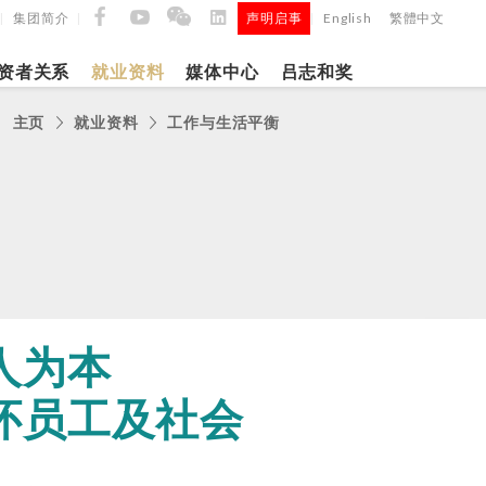
集团简介
声明启事
English
繁體中文
|
|
|
资者关系
就业资料
媒体中心
吕志和奖
主页
就业资料
工作与生活平衡
9日
日
「吕
5年第四季度
正式
人为本
怀员工及社会
建筑材料