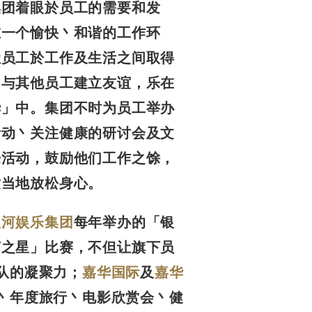
集团着眼於员工的需要和发
在一个愉快丶和谐的工作环
让员工於工作及生活之间取得
，与其他员工建立友谊，乐在
华」中。集团不时为员工举办
活动丶关注健康的研讨会及文
乐活动，鼓励他们工作之馀，
适当地放松身心。
银河娱乐集团
每年举办的「银
艺之星」比赛，不但让旗下员
队的凝聚力；
嘉华国际
及
嘉华
丶年度旅行丶电影欣赏会丶健