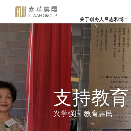
关于创办人吕志和博士
业务概览
企业社会责任
新闻焦
事业里程
集团简介
嘉华国际集团有限公司
企业文化
深切怀念吕志和
（股份代号：00173）
博士 - 消息发布
详细履历
嘉华故事
事业发展
2026年3
乐助社群
银河娱乐集团有限公司
「一嘉人」专栏
创办人吕志和博士简介
工作与生活平衡
（股份代号：00027）
嘉华国际公
环境保护
新闻稿
管理层
职位空缺
投资者联系
业绩业务
支持教育
《嘉天下通讯》
及专题故事
推广文康
更多内容
支持教育
影片库
关怀员工
图片库
环境、社会及管治报告
房地产
兴学强国 教育惠民
媒体查询