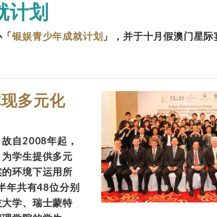
就计划
办「
银娱青少年成就计划
」，并于十月假澳门星际
体现多元化
故自2008年起，
，为学生提供多元
实的环境下运用所
半年共有48位分别
技大学、瑞士蒙特