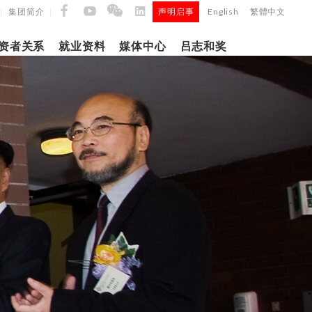
集团简介
声明启事
English
繁體中文
|
|
|
资者关系
就业资料
媒体中心
吕志和奖
9日
日
「吕
5年第四季度
正式
建筑材料