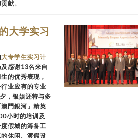
和贡献。
的大学实习
的
大专学生实习计
及感谢13名来自
习生的优秀表现，
务行业应有的专业
前夕，银娱还特与多
「澳門銀河」精英
00小时的培训及
合度假城的筹备工
二的休闲、渡假设