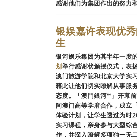
感谢他们为集团作出的努力
银娱嘉许表现优秀
生
银河娱乐集团为其半年一度
划
举行感谢状颁授仪式，表扬
澳门旅游学院和北京大学实
藉此让他们切实瞭解从事服
态度。「澳門銀河™」开幕
间澳门高等学府合作，成立
体验计划，让学生透过为时2
实习课程，亲身参与大型综
作，并深入瞭解多项独一无