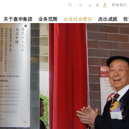
联络我们
|
|
|
关于嘉华集团
业务范围
企业社会责任
杰出成就
投
点
新闻焦点
月27日
2023年10月1
2026年2月26
布2025年全年
上海交通大学
银娱公布202
维持平稳发展
志和科学园」
及全年业绩
揭幕
更多内容
更多内容
娱乐休闲
酒店