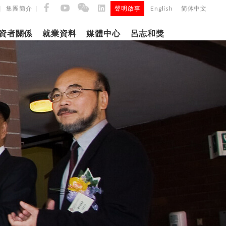
集團簡介
聲明啟事
English
简体中文
|
|
|
資者關係
就業資料
媒體中心
呂志和獎
9日
日
「呂
5年第四季度
正式
建築材料