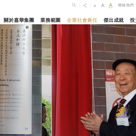
聯絡我們
|
|
|
關於嘉華集團
業務範圍
企業社會責任
傑出成就
投
點
新聞焦點
月27日
2023年10月1
2026年2月26
佈2025年全年
上海交通大學
銀娛公佈202
維持平穩發展
志和科學園」
及全年業績
揭幕
更多內容
更多內容
娛樂休閒
酒店