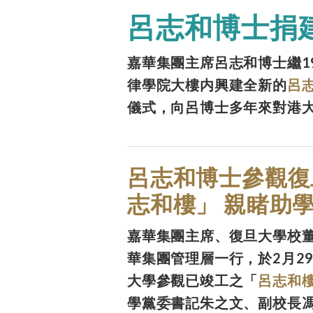
呂志和博士捐
嘉華集團主席呂志和博士繼1
律學院大樓内興建全新的
呂
儀式，向呂博士多年來對港
呂志和博士參觀復
志和樓」 親睹助
嘉華集團主席、復旦大學校
華集團管理層一行，於2月2
大學參觀已竣工之「
呂志和
學黨委書記朱之文、副校長