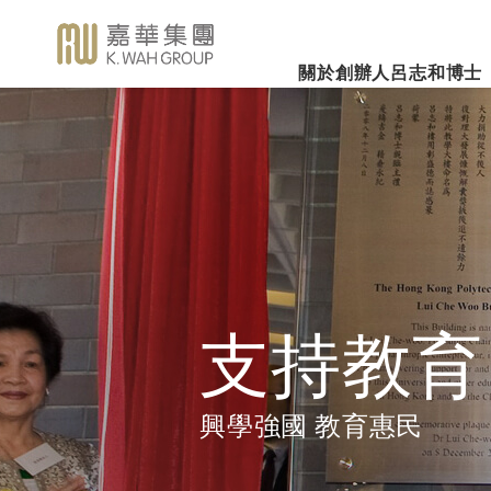
關於創辦人呂志和博士
業務概覽
企業社會責任
新聞焦
事業里程
集團簡介
嘉華國際集團有限公司
企業文化
深切懷念呂志和
（股份代號：00173）
博士 - 消息發布
詳細履歷
嘉華故事
事業發展
2026年3
樂助社群
銀河娛樂集團有限公司
「一嘉人」專欄
創辦人呂志和博士簡介
工作與生活平衡
（股份代號：00027）
嘉華國際公
環境保護
新聞稿
管理層
職位空缺
投資者聯繫
業績業務
支持教育
《嘉天下通訊》
及專題故事
推廣文康
更多內容
支持教育
影片庫
關懷員工
圖片庫
環境、社會及管治報告
房地產
興學強國 教育惠民
媒體查詢