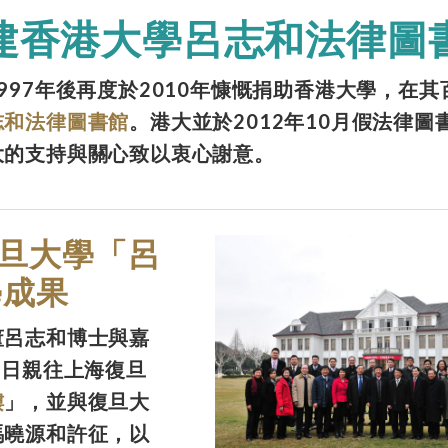
建香港大學呂志和法律圖
997年後再度於2010年慷慨捐助香港大學，在
志和法律圖書館
。港大並於2012年10月假法律圖
大的支持與關心致以衷心謝意。
旦大學「呂
學成果
董呂志和博士與嘉
9日親往上海復旦
樓
」，並與復旦大
馮曉源和許征，以