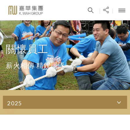
|
|
關懷員工
薪火相傳 精銳團隊
2025