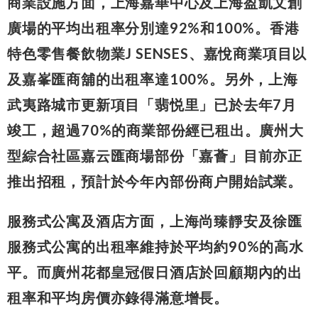
商業設施方面，上海嘉華中心及上海盈凱文創
廣場的平均出租率分別達92%和100%。香港
特色零售餐飲物業J SENSES、嘉悅商業項目以
及嘉峯匯商舖的出租率達100%。另外，上海
武夷路城市更新項目「翡悦里」已於去年7月
竣工，超過70%的商業部份經已租出。廣州大
型綜合社區嘉云匯商場部份「嘉薈」目前亦正
推出招租，預計於今年內部份商户開始試業。
服務式公寓及酒店方面，上海尚臻靜安及徐匯
服務式公寓的出租率維持於平均約90%的高水
平。而廣州花都皇冠假日酒店於回顧期內的出
租率和平均房價亦錄得滿意增長。