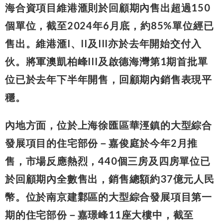
海合資項目維港滙則於回顧期內售出超過150
個單位，截至2024年6月底，約85%單位經已
售出。維港滙I、II及III亦於去年開始交付入
伙。將軍澳凱柏峰III及啟德海灣第1期首批單
位已於去年下半年開售，回顧期內銷售表現平
穩。
內地方面，位於上海徐匯區華涇鎮的大型綜合
發展項目的住宅部份－嘉俊庭於今年2月推
售，市場反應熱烈，440個三房及四房單位已
於回顧期內全數售出，銷售總額約37億元人民
幣。位於南京建鄴區的大型綜合發展項目第一
期的住宅部份－嘉璟峰11座大樓中，截至