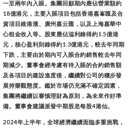
一至兩年內入賬。集團回顧期內應佔營業額約
18億港元，主要入賬項目包括香港嘉峯匯及合
資項目維港滙、廣州嘉云匯，以及上海嘉華中
心租金收入等。股東應佔溢利錄得約1.5億港
元，核心盈利則錄得約1.3億港元，較去年同期
下跌，主要由於期內可入賬合約銷售較去年同
期減少。董事會經考慮有待入賬的合約銷售額
及各項目的建設進度後，繼續對公司的穩步發
展持樂觀態度。鑑於市場仍充滿不確定因素，
集團將繼續以審慎理財為原則，為未來作好準
備。董事會建議派發中期股息每股4港仙。
2024年上半年，全球經濟繼續面臨多重挑戰，