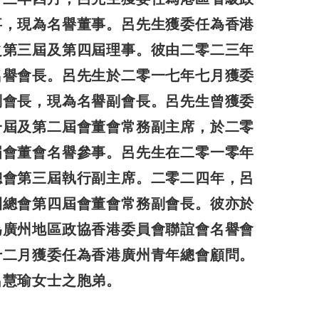
事，現為名譽董事。呂先生獲委任為香港
之第三屆及第四屆理事。彼由二零二三年
名譽會長。呂先生於二零一七年七月獲委
副會長，現為名譽副會長。呂先生曾獲委
一屆及第二屆會董會常務副主席，於二零
屆會董會名譽參事。呂先生在二零一零年
總會第三屆執行副主席。二零二四年，呂
團總會第四屆會董會常務副會長。彼亦於
為廣州地區政協香港委員會聯誼會名譽會
十二月獲委任為香港廣州青年總會顧問。
呂慧瑜女士之胞弟。