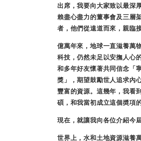
出席，我要向大家致以最深
賴盡心盡力的董事會及三層架
者，他們從遠道而來，親臨
億萬年來，地球一直滋養萬
科技，仍然未足以安撫
人心
和多年好友懷著共同信念「寧
獎」，期望
鼓勵世人追求內
豐富的資源。這幾年，我看
碩，
和我當初成立這個奬項
現在，就讓我向各位介紹今
世界上，水和土地資源滋養