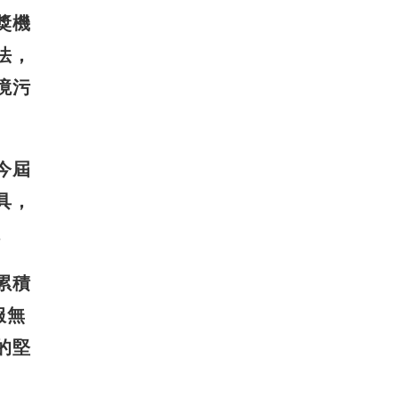
獎
機
法，
境污
今屆
具，
。
累積
服無
的堅