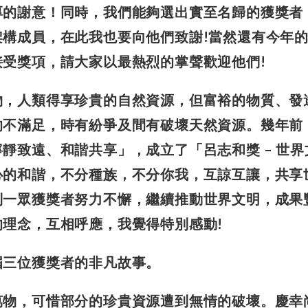
厚的謝意！同時，我們能夠選出實至名歸的獲獎者
構成員，在此我也要向他們致謝!當然還有今年
接受獎項，請大家以
最熱烈的掌聲歡迎他們!
物，人類得享珍貴的自然
資源，但富裕的物質、發
的不滿足，時有紛爭及間有破壞天然資源。
幾年前
靜致遠、和諧共享」，成立了「呂志和獎 – 世界
心的和諧，不分種族，不分你我，互諒互讓，共享
到一眾
獲獎者努力不懈，繼續推動世界文明，成果
的理念，互相呼應，
我覺得特別感動!
屆三位獲獎者的非凡故事。
萬物，可惜部分的珍貴資源遭到無情的破壞。慶幸