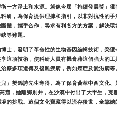
捍衛一方淨土和水源。就像今屆「持續發展獎」獲
以科研，為保育提供理據和指引，以非對抗性的手
他團體，攜手合作，尋求有利各方的方案，解決環
短缺等難題。
納博士，發明了革命性的
生物基因編輯技術，榮獲
共享這項技術，使科研人員有機會藉這個強大
的工
及治療多項遺傳及
複雜疾病，例如癌症及愛滋病等
女兒」樊錦詩先生奪得。
為了保育薈萃中西文化、
高窟，她離鄉別井，在沙漠中付出了大半生，
克
環境的挑戰。這個
文化寶藏得以流存後世，全靠她