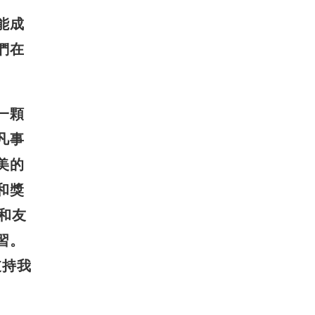
能成
們在
一顆
凡事
美的
和獎
和友
習。
支持我