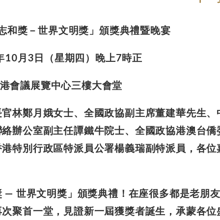
呂志和獎－世界文明獎」頒獎典禮暨晚宴
9年10月3日（星期四）晚上7時正
港會議展覽中心三樓大會堂
長官林鄭月娥女士、
全國政協副主席董建華先生、
聯絡辦公室副主任譚鐵牛院士、
全國政協港澳台僑
香港特別行政區特派員公署楊義瑞副特派員，
各位
 — 世界文明獎」頒獎
典禮！在座很多都是老朋
再次聚首一堂，見證新一屆獲獎者誕生，承蒙各位