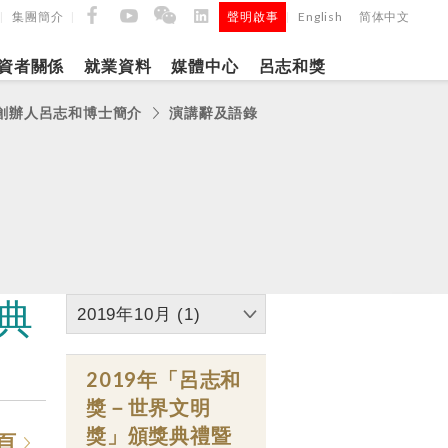
集團簡介
聲明啟事
English
简体中文
|
|
|
資者關係
就業資料
媒體中心
呂志和獎
創辦人呂志和博士簡介
演講辭及語錄
9日
日
「呂
5年第四季度
正式
典
2019年10月 (1)
建築材料
2019年「呂志和
獎－世界文明
獎」頒獎典禮暨
頁