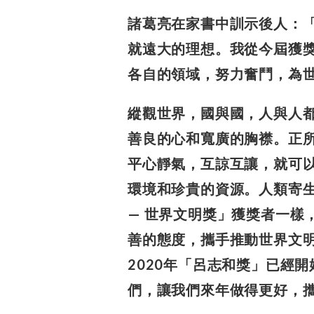
諸葛亮在家書中訓示後人：
就遠大的理想。我從今屆獲
各自的領域，努力奮鬥，為
縱觀世界，國與國，人與人
善良的心和寬廣的胸襟。正
平心靜氣，互諒互讓，就可
環境和珍貴的資源。
人類寄
— 世界文明獎」獲獎者一樣
善的態度，
攜手推動世界文
2020年「呂志和獎」已經
們，讓我們
來年做得更好，攜