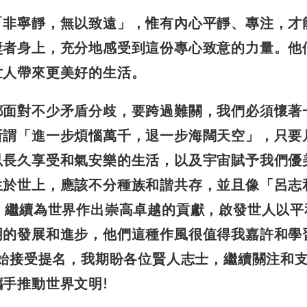
「非寧靜，無以致遠」，
惟有內心平靜、專注，才
獎者身上，充分地感受到這份專心致意的力量。他
世人帶來更美好的生活。
都面對不少矛盾分歧，
要跨過難關，我們必須懷著
所謂「進一步煩惱萬千，退一步海闊天空」，只要
以長久享受和氣安樂的生活，以及宇宙賦予我們優
生於世上，應該不分種族和諧共存，並且像
「呂志
，繼續為世界作出崇高卓越的貢獻，啟發世人以平
明的發展和進步，他們這種作風很值得我嘉許和學
開始接受提名，我期盼各位賢人志士，繼續關注和
手推動世界文明!