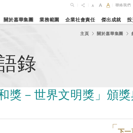
聯絡我們
|
|
|
關於嘉華集團
業務範圍
企業社會責任
傑出成就
投
點
新聞焦點
主頁
關於嘉華集團
月27日
2023年10月1
2026年2月26
語錄
佈2025年全年
上海交通大學
銀娛公佈202
維持平穩發展
志和科學園」
及全年業績
揭幕
更多內容
志和獎－世界文明獎」頒獎
更多內容
娛樂休閒
酒店
下一