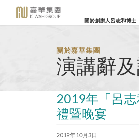
關於創辦人呂志和博士
業務概覽
企業社會責任
新聞焦
事業里程
集團簡介
嘉華國際集團有限公司
企業文化
深切懷念呂志和
（股份代號：00173）
博士 - 消息發布
詳細履歷
嘉華故事
事業發展
關於嘉華集團
2026年3
樂助社群
銀河娛樂集團有限公司
「一嘉人」專欄
演講辭及
創辦人呂志和博士簡介
工作與生活平衡
（股份代號：00027）
嘉華國際公
環境保護
新聞稿
管理層
職位空缺
投資者聯繫
業績業務
支持教育
《嘉天下通訊》
及專題故事
推廣文康
更多內容
2019年「呂
影片庫
關懷員工
圖片庫
禮暨晚宴
環境、社會及管治報告
房地產
媒體查詢
2019年10月3日