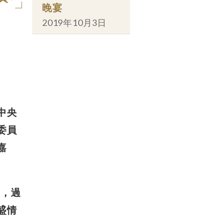
晚宴
2019年10月3日
中央
委員
嘉
友，過
盛情