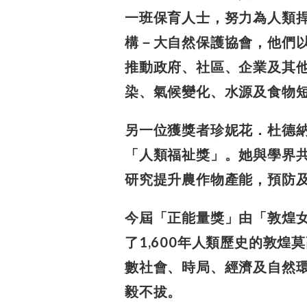
一班保育人士，努力為人類
構－大自然保護協會，他們
推動政府、社區、企業及其
染、氣候變化、水源及食物
另一位獲獎者珍妮花．杜德
「人類福祉獎」。她與
學界
研究提升農作物產能，預防
今屆「正能量獎」由「敦煌
了1,600年人類歷史的
敦煌莫
數社會、時局、經濟及自然
毅不拔。