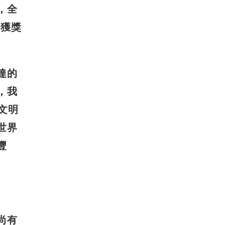
，全
的獲獎
達的
，我
文明
世界
豐
尚有