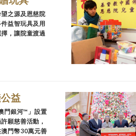
希望之源及恩慈院
多件益智玩具及用
選擇，讓院童渡過
踐公益
「澳門銀河™」設置
過許願慈善活動，
澳門幣30萬元善