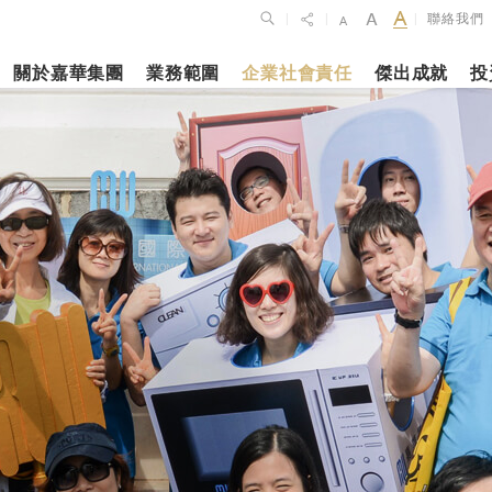
聯絡我們
|
|
|
關於嘉華集團
業務範圍
企業社會責任
傑出成就
投
點
新聞焦點
月27日
2023年10月1
2026年2月26
佈2025年全年
上海交通大學
銀娛公佈202
維持平穩發展
志和科學園」
及全年業績
揭幕
更多內容
更多內容
娛樂休閒
酒店