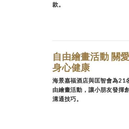
款。
自由繪畫活動 關
身心健康
海景嘉福酒店與匡智會為21
由繪畫活動，讓小朋友發揮
溝通技巧。