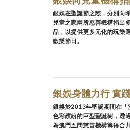
銀娛在聖誕節之際，分別向
兒童之家兩所慈善機構捐出
品，以提供更多元化的玩樂
歡樂節日。
銀娛身體力行 實
銀娛於2013年聖誕期間在
色彩繽紛的巨型聖誕樹，透
為澳門五間慈善機構籌得合共