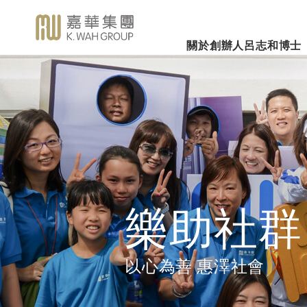
關於創辦人呂志和博士
業務概覽
企業社會責任
新聞焦
事業里程
集團簡介
嘉華國際集團有限公司
企業文化
深切懷念呂志和
（股份代號：00173）
博士 - 消息發布
詳細履歷
嘉華故事
事業發展
2026年3
樂助社群
銀河娛樂集團有限公司
「一嘉人」專欄
創辦人呂志和博士簡介
工作與生活平衡
（股份代號：00027）
嘉華國際公
環境保護
新聞稿
管理層
職位空缺
投資者聯繫
業績業務
支持教育
《嘉天下通訊》
及專題故事
推廣文康
更多內容
樂助社群
影片庫
關懷員工
圖片庫
環境、社會及管治報告
房地產
以心為善 惠澤社會
媒體查詢