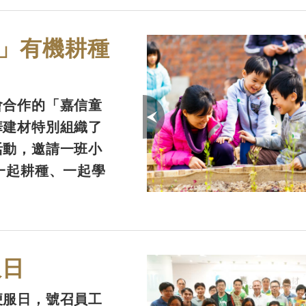
」有機耕種
會合作的「嘉信童
華建材特別組織了
活動，邀請一班小
一起耕種、一起學
服日
便服日，號召員工