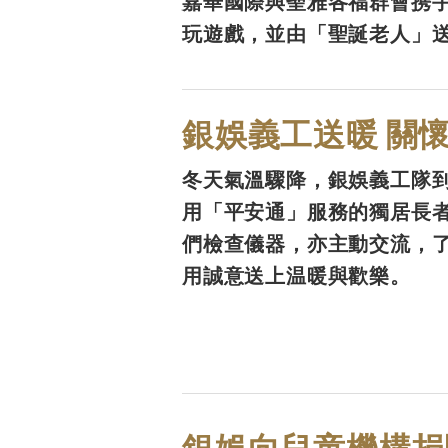
嘉華國際與聖雅各福群會携
玩遊戲，並由「聖誕老人」
銀娛義工送暖 關
冬天氣溫驟降，銀娛義工隊
用「平安通」服務的獨居長
們檢查儀器，亦主動交流，
用誠意送上温暖與歡樂。
銀娛向兒童機構捐