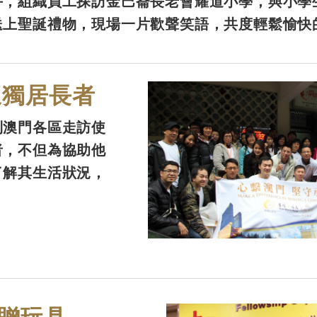
手，組織員工探訪金巴崙長老會耀道小學，與小學
送上聖誕禮物，現場一片歡聲笑語，共度輕鬆愉快
懷獨居長者
到澳門各區走訪使
者，不但為協助他
了解其生活狀況，
贈玩具