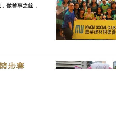
束，做善事之餘，
競步賽
步賽2013，不論
在其中。