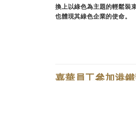
換上以綠色為主題的輕鬆裝
也體現其綠色企業的使命。
嘉華員工參加港鐵
嘉華國際員工組隊出戰港鐵競
是參賽或啦啦隊的員工都樂