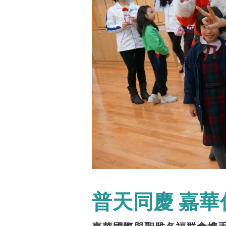
普天同慶 嘉華