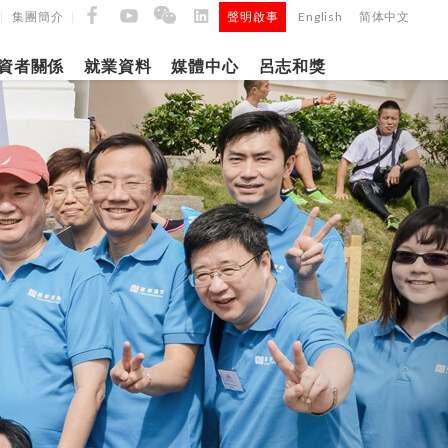
集團簡介
聲明啟事
English
简体中文
|
|
|
資者關係
就業資料
媒體中心
呂志和獎
9日
日
「呂
5年第四季度
正式
建築材料