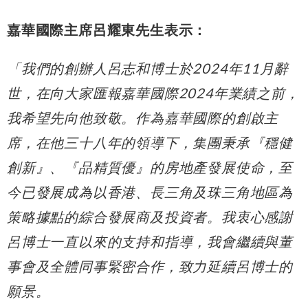
嘉華國際主席呂耀東先生表示：
「我們的創辦人呂志和博士於
2024
年
11
月辭
世，在向大家匯報嘉華國際
2024
年業績之前，
我希望先向他致敬。作為嘉華國際的創啟主
席，在他三十八年的領導下，集團秉承『穩健
創新』、『品精質優』的房地產發展使命，至
今已發展成為以香港、長三角及珠三角地區為
策略據點的綜合發展商及投資者。我衷心感謝
呂博士一直以來的支持和指導，我會繼續與董
事會及全體同事緊密合作，致力延續呂博士的
願景。