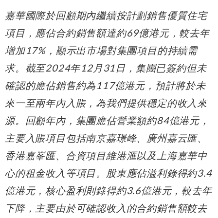
嘉華國際於回顧期內繼續按計劃銷售優質住宅
項目，應佔合約銷售額達約
69
億港元，較去年
增加
17%
，顯示出市場對集團項目的持續需
求。截至
2024
年
12
月
31
日，集團已簽約但未
確認的應佔銷售約為
117
億港元，預計將於未
來一至兩年內入賬，為我們提供穩定的收入來
源。回顧年內，集團應佔營業額約
84
億港元，
主要入賬項目包括南京嘉璟峰、廣州嘉云匯、
香港嘉峯匯、合資項目維港滙以及上海嘉華中
心的租金收入等項目。股東應佔溢利錄得約
3.4
億港元，核心盈利則錄得約
3.6
億港元，較去年
下降，主要由於可確認收入的合約銷售額較去