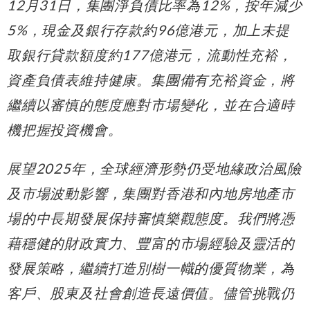
12
月
31
日，集團淨負債比率為
12%
，按年減少
5%
，現金及銀行存款約
96
億港元，加上未提
取銀行貸款額度約
177
億港元，流動性充裕，
資產負債表維持健康。集團備有充裕資金，將
繼續以審慎的態度應對市場變化，並在合適時
機把握投資機會。
展望
2025
年，全球經濟形勢仍受地緣政治風險
及市場波動影響，集團對香港和內地房地產市
場的中長期發展保持審慎樂觀態度。我們將憑
藉穩健的財政實力、豐富的市場經驗及靈活的
發展策略，繼續打造別樹一幟的優質物業，為
客戶、股東及社會創造長遠價值。儘管挑戰仍