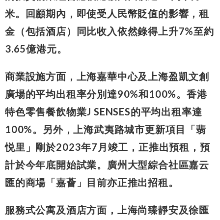
米。回顧期內，即使受人民幣貶值的影響，租
金（包括酒店）同比收入依然錄得上升7%至約
3.65億港元。
商業設施方面，上海嘉華中心及上海盈凱文創
廣場的平均出租率分別達90%和100%。香港
特色零售餐飲物業J SENSES的平均出租率達
100%。另外，上海武夷路城市更新項目「翡
悦里」剛於2023年7月竣工，正推出預租，預
計於今年底開始試業。廣州大型綜合社區嘉云
匯的商場「嘉薈」目前亦正推出招租。
服務式公寓及酒店方面，上海尚臻靜安及徐匯