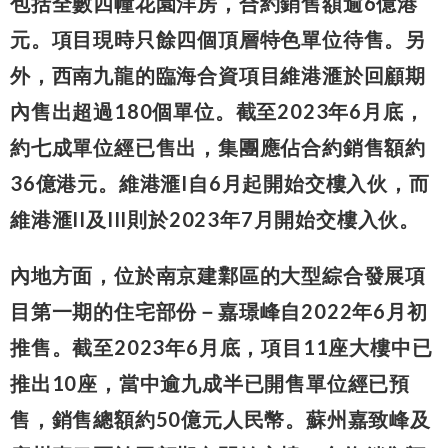
包括全數四幢花園洋房，合約銷售額逾6億港
元。項目現時只餘四個頂層特色單位待售。另
外，西南九龍的臨海合資項目維港滙於回顧期
內售出超過180個單位。截至2023年6月底，
約七成單位經已售出，集團應佔合約銷售額約
36億港元。維港滙I自6月起開始交樓入伙，而
維港滙II及III則於2023年7月開始交樓入伙。
內地方面，位於南京建鄴區的大型綜合發展項
目第一期的住宅部份－嘉璟峰自2022年6月初
推售。截至2023年6月底，項目11座大樓中已
推出10座，當中逾九成半已開售單位經已預
售，銷售總額約50億元人民幣。蘇州嘉致峰及