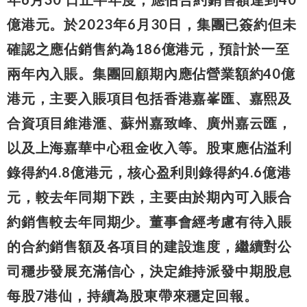
億港元。於2023年6月30日，集團已簽約但未
確認之應佔銷售約為186億港元，預計於一至
兩年內入賬。集團回顧期內應佔營業額約40億
港元，主要入賬項目包括香港嘉峯匯、嘉熙及
合資項目維港滙、蘇州嘉致峰、廣州嘉云匯，
以及上海嘉華中心租金收入等。股東應佔溢利
錄得約4.8億港元，核心盈利則錄得約4.6億港
元，較去年同期下跌，主要由於期內可入賬合
約銷售較去年同期少。董事會經考慮有待入賬
的合約銷售額及各項目的建設進度，繼續對公
司穩步發展充滿信心，決定維持派發中期股息
每股7港仙，持續為股東帶來穩定回報。