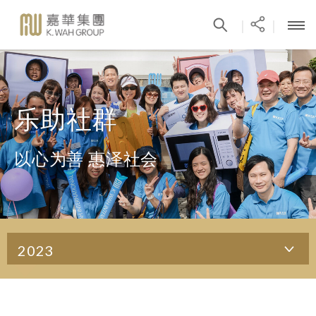
|
|
乐助社群
以心为善 惠泽社会
2023