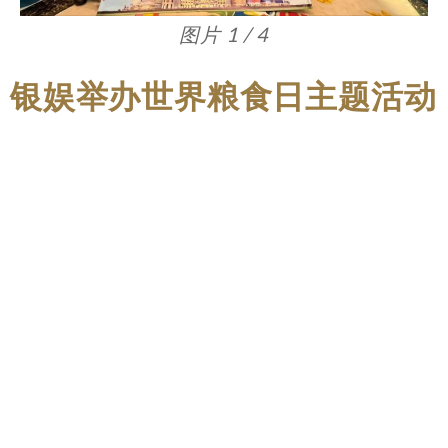
图片 1 / 4
银娱举办世界粮食日主题活动
由银河娱乐集团（「银娱」）日前举办世界粮
食日主题活动，为大众普及全球粮食供给问题
以及节约粮食的重要性。在活动教育讲座上，
银娱向25名来自街坊总会公民教育中心的亲子
介绍集团举行的一系列可持续发展培训和推广
活动，以及分享在员工餐厅进行「清盘挑战」
的成果；并邀请银娱义工队成员陪同参加者，
透过「橙皮洗洁精」工作坊，学习善用厨余，
减少浪费。