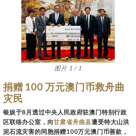
图片 1 / 1
捐赠 100 万元澳门币救舟曲
灾民
银娱于8月透过中央人民政府驻澳门特别行政
区联络办公室，向
甘肃省舟曲县
遭受特大山洪
泥石流灾害的同胞捐赠100万元澳门币善款，