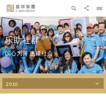
|
|
乐助社群
以心为善 惠泽社会
2010