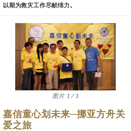
以期为救灾工作尽献绵力。
图片 1 / 1
嘉信童心划未来─挪亚方舟关
爱之旅