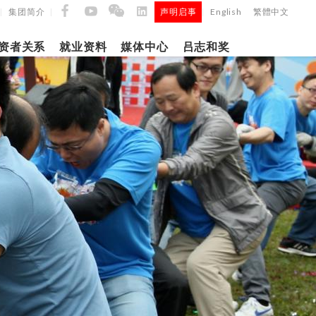
集团简介
声明启事
English
繁體中文
|
|
|
资者关系
就业资料
媒体中心
吕志和奖
9日
日
「吕
5年第四季度
正式
建筑材料