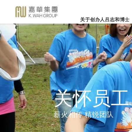
关于创办人吕志和博士
业务概览
企业社会责任
新闻焦
事业里程
集团简介
嘉华国际集团有限公司
企业文化
深切怀念吕志和
（股份代号：00173）
博士 - 消息发布
详细履历
嘉华故事
事业发展
2026年3
乐助社群
银河娱乐集团有限公司
「一嘉人」专栏
创办人吕志和博士简介
工作与生活平衡
（股份代号：00027）
嘉华国际公
环境保护
新闻稿
管理层
职位空缺
投资者联系
业绩业务
支持教育
《嘉天下通讯》
及专题故事
推广文康
更多内容
关怀员工
影片库
关怀员工
图片库
环境、社会及管治报告
房地产
薪火相传 精锐团队
媒体查询