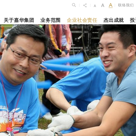
联络我们
|
|
|
关于嘉华集团
业务范围
企业社会责任
杰出成就
投
点
新闻焦点
月27日
2023年10月1
2026年2月26
布2025年全年
上海交通大学
银娱公布202
维持平稳发展
志和科学园」
及全年业绩
揭幕
更多内容
更多内容
娱乐休闲
酒店