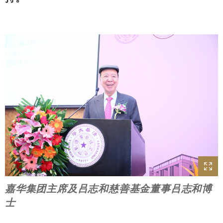
嘉华集团主席及吕志和慈善基金董事吕志和博
士