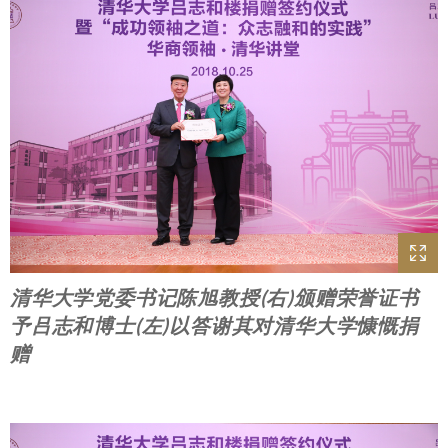
清华大学党委书记陈旭教授(右)颁赠荣誉证书
予吕志和博士(左)以答谢其对清华大学慷慨捐
赠