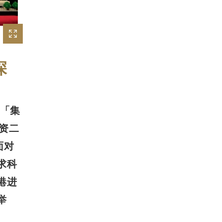
深
（「集
捐资二
面对
求科
港进
举