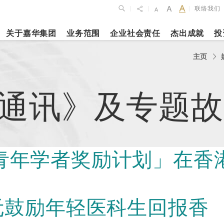
联络我们
|
|
|
关于嘉华集团
业务范围
企业社会责任
杰出成就
投
点
新闻焦点
主页
月27日
2023年10月1
2026年2月26
通讯》及专题故
布2025年全年
上海交通大学
银娱公布202
维持平稳发展
志和科学园」
及全年业绩
揭幕
更多内容
青年学者奖励计划」在香
更多内容
娱乐休闲
酒店
元鼓励年轻医科生回报香