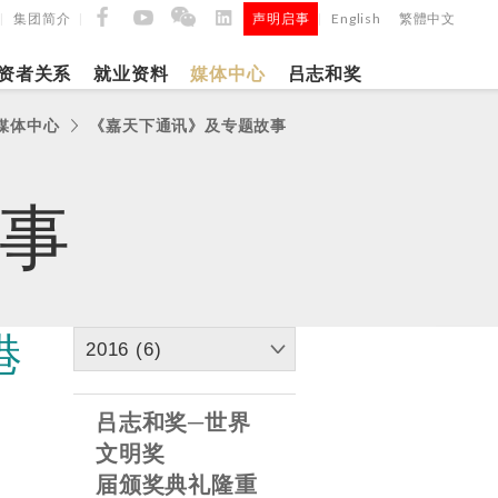
集团简介
声明启事
English
繁體中文
|
|
|
资者关系
就业资料
媒体中心
吕志和奖
媒体中心
《嘉天下通讯》及专题故事
9日
日
事
「吕
5年第四季度
正式
港
2016 (6)
建筑材料
吕志和奖─世界
文明奖
届颁奖典礼隆重