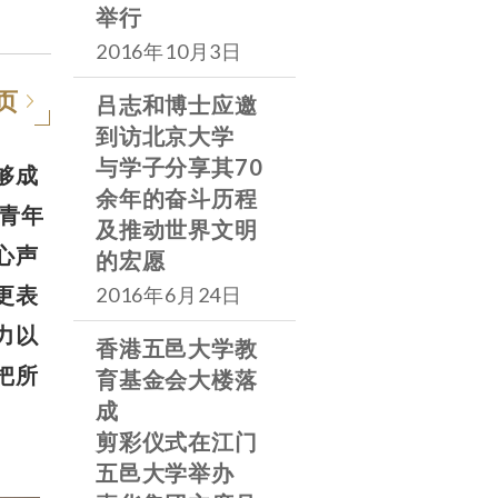
举行
2016年10月3日
页
吕志和博士应邀
到访北京大学
与学子分享其70
够成
余年的奋斗历程
青年
及推动世界文明
心声
的宏愿
更表
2016年6月24日
力以
香港五邑大学教
把所
育基金会大楼落
成
剪彩仪式在江门
五邑大学举办