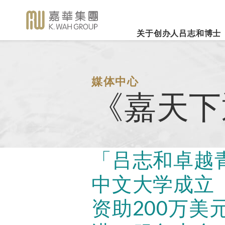
关于创办人吕志和博士
业务概览
企业社会责任
新闻焦
事业里程
集团简介
嘉华国际集团有限公司
企业文化
深切怀念吕志和
（股份代号：00173）
博士 - 消息发布
详细履历
嘉华故事
事业发展
媒体中心
2026年3
乐助社群
银河娱乐集团有限公司
「一嘉人」专栏
《嘉天下
创办人吕志和博士简介
工作与生活平衡
（股份代号：00027）
嘉华国际公
环境保护
新闻稿
管理层
职位空缺
投资者联系
业绩业务
支持教育
《嘉天下通讯》
及专题故事
推广文康
更多内容
「吕志和卓越
影片库
关怀员工
图片库
中文大学成立
环境、社会及管治报告
房地产
媒体查询
资助200万美