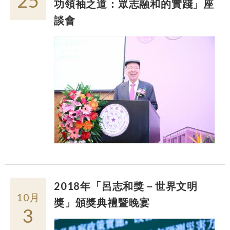
25
功領袖之道：眾志融和的實踐」座
談會
2018年「呂志和獎－世界文明
10月
獎」頒獎典禮暨晚宴
3