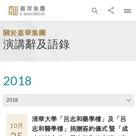
|
|
關於嘉華集團
演講辭及語錄
2018
2018
清華大學「呂志和藥學樓」及「呂
10月
志和醫學樓」捐贈簽約儀式 暨「成