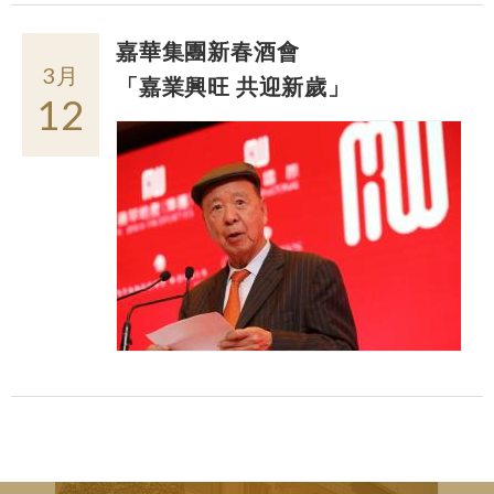
嘉華集團新春酒會
3月
「嘉業興旺 共迎新歲」
12