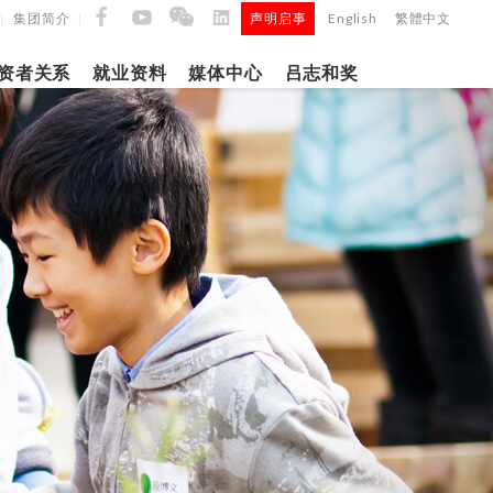
集团简介
声明启事
English
繁體中文
|
|
|
资者关系
就业资料
媒体中心
吕志和奖
9日
日
「吕
5年第四季度
正式
建筑材料