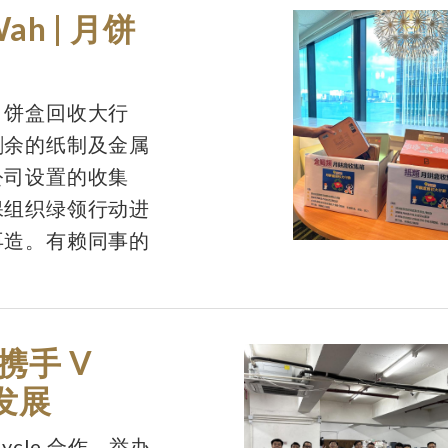
Wah | 月饼
月饼盒回收大行
剩余的纸制及金属
公司设置的收集
保组织绿领行动进
再造。有赖同事的
携手 V
续发展
ycle 合作，举办