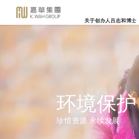
关于创办人吕志和博士
业务概览
企业社会责任
新闻焦
事业里程
集团简介
嘉华国际集团有限公司
企业文化
深切怀念吕志和
（股份代号：00173）
博士 - 消息发布
详细履历
嘉华故事
事业发展
2026年3
乐助社群
银河娱乐集团有限公司
「一嘉人」专栏
创办人吕志和博士简介
工作与生活平衡
（股份代号：00027）
嘉华国际公
环境保护
新闻稿
管理层
职位空缺
投资者联系
业绩业务
支持教育
《嘉天下通讯》
及专题故事
推广文康
更多内容
环境保护
影片库
关怀员工
图片库
环境、社会及管治报告
房地产
珍惜资源 永续发展
媒体查询