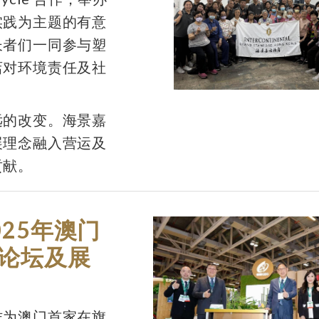
实践为主题的有意
长者们一同参与塑
店对环境责任及社
远的改变。海景嘉
展理念融入营运及
贡献。
25年澳门
论坛及展
作为澳门首家在旗