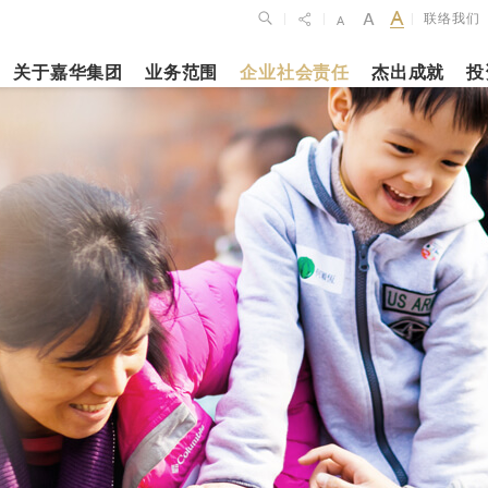
联络我们
|
|
|
关于嘉华集团
业务范围
企业社会责任
杰出成就
投
点
新闻焦点
月27日
2023年10月1
2026年2月26
布2025年全年
上海交通大学
银娱公布202
维持平稳发展
志和科学园」
及全年业绩
揭幕
更多内容
更多内容
娱乐休闲
酒店