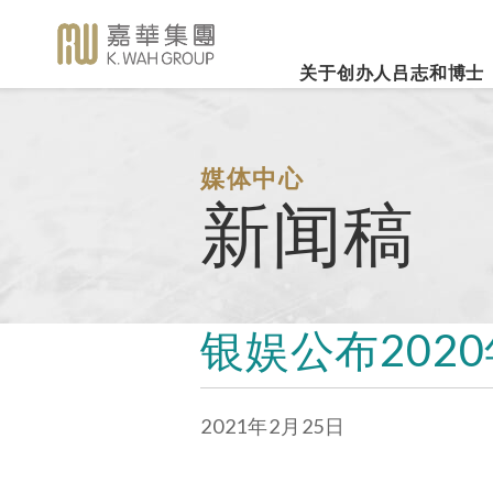
关于创办人吕志和博士
业务概览
企业社会责任
新闻焦
事业里程
集团简介
嘉华国际集团有限公司
企业文化
深切怀念吕志和
（股份代号：00173）
博士 - 消息发布
详细履历
嘉华故事
事业发展
媒体中心
2026年3
乐助社群
银河娱乐集团有限公司
「一嘉人」专栏
新闻稿
创办人吕志和博士简介
工作与生活平衡
（股份代号：00027）
嘉华国际公
环境保护
新闻稿
管理层
职位空缺
投资者联系
业绩业务
支持教育
《嘉天下通讯》
及专题故事
推广文康
更多内容
银娱公布202
影片库
关怀员工
图片库
环境、社会及管治报告
房地产
2021年2月25日
媒体查询