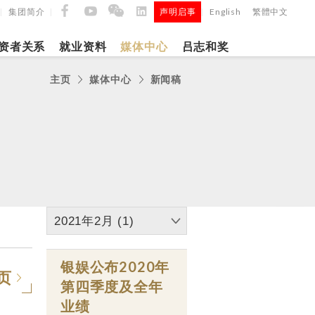
集团简介
声明启事
English
繁體中文
|
|
|
资者关系
就业资料
媒体中心
吕志和奖
主页
媒体中心
新闻稿
9日
日
「吕
5年第四季度
正式
2021年2月 (1)
建筑材料
银娱公布2020年
页
第四季度及全年
业绩