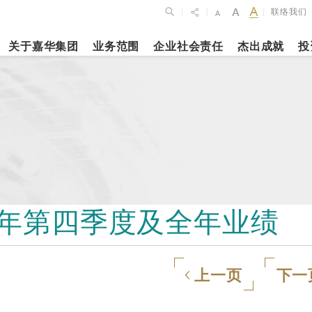
联络我们
|
|
|
关于嘉华集团
业务范围
企业社会责任
杰出成就
投
点
新闻焦点
月27日
2023年10月1
2026年2月26
布2025年全年
上海交通大学
银娱公布202
维持平稳发展
志和科学园」
及全年业绩
揭幕
更多内容
0年第四季度及全年业绩
更多内容
娱乐休闲
酒店
上一页
下一