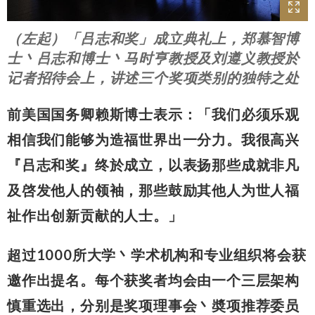
（左起）「吕志和奖」成立典礼上，郑慕智博
士丶吕志和博士丶马时亨教授及刘遵义教授於
记者招待会上，讲述三个奖项类别的独特之处
前美国国务卿赖斯博士表示：「我们必须乐观
相信我们能够为造福世界出一分力。我很高兴
『吕志和奖』终於成立，以表扬那些成就非凡
及啓发他人的领袖，那些鼓励其他人为世人福
祉作出创新贡献的人士。」
超过1000所大学丶学术机构和专业组织将会获
邀作出提名。每个获奖者均会由一个三层架构
慎重选出，分别是奖项理事会丶奬项推荐委员