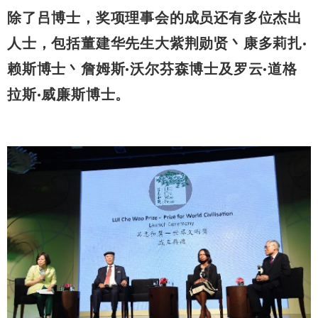
除了吕博士，奖项理事会的成员还有多位杰出
人士，包括董建华先生大紫荆勋贤丶康多莉扎·
赖斯博士丶詹姆斯·沃尔芬森博士及罗云·道格
拉斯·威廉斯博士。