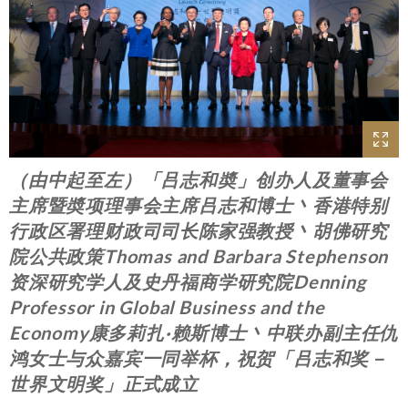
（由中起至左）「吕志和奬」创办人及董事会
主席暨奬项理事会主席吕志和博士丶香港特别
行政区署理财政司司长陈家强教授丶胡佛研究
院公共政策Thomas and Barbara Stephenson
资深研究学人及史丹福商学研究院Denning
Professor in Global Business and the
Economy康多莉扎·赖斯博士丶中联办副主任仇
鸿女士与众嘉宾一同举杯，祝贺「吕志和奖－
世界文明奖」正式成立